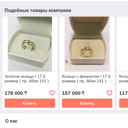
Подобные товары компании
Золотое кольцо / 17,5
Кольцо с фианитом / 17,5
Коль
размер ( пр. Абая 141 )
размер ( пр. Абая 141 )
разм
178 000
157 000
117
₸
₸
Купить
Купить
О нас