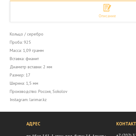
Описание
Кольцо / серебро
Проба: 925
Масса: 1,09 грамм
Вставка: фианит
Диаметр вставки: 2 мм
Размер: 17
Ширина: 1,5 мм
Производство: Россия, Sokolov
Instagram: larimar.kz
+7 (707) 
пр.Абая 141, 1 этаж, ряд, бутик 14, Алматы,