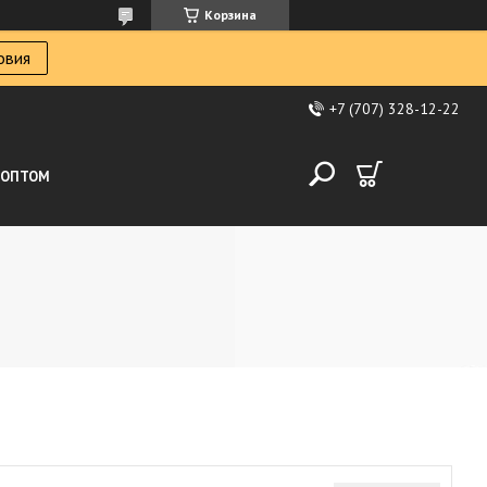
Корзина
овия
+7 (707) 328-12-22
ОПТОМ