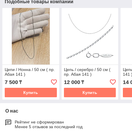
Подобные товары компании
Цепи / Нонна / 50 см ( пр.
Цепь / серебро / 50 см (
Цепь
Абая 141 )
пр. Абая 141 )
141 
7 500
12 000
14 
₸
₸
Купить
Купить
О нас
Рейтинг не сформирован
Менее 5 отзывов за последний год