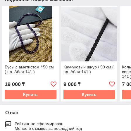
Бусы с аметистом / 50 см
Каучуковый шнур / 50 см (
Коль
( пр. Абая 141 )
пр. Абая 141 )
сере
141 
19 000
9 000
7 0
₸
₸
Купить
Купить
О нас
Рейтинг не сформирован
Менее 5 отзывов за последний год