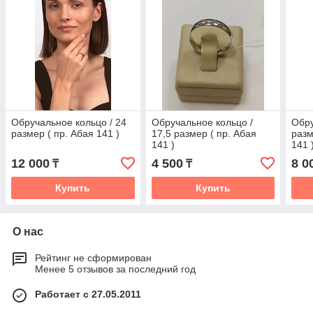
Обручальное кольцо / 24
Обручальное кольцо /
Обру
размер ( пр. Абая 141 )
17,5 размер ( пр. Абая
разм
141 )
141 
12 000
4 500
8 0
₸
₸
Купить
Купить
О нас
Рейтинг не сформирован
Менее 5 отзывов за последний год
Работает с 27.05.2011