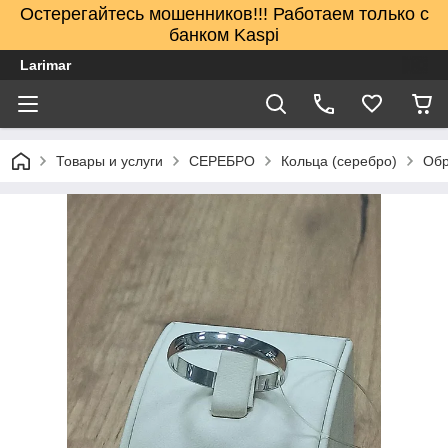
Остерегайтесь мошенников!!! Работаем только с
банком Kaspi
Larimar
Товары и услуги
СЕРЕБРО
Кольца (серебро)
Обр