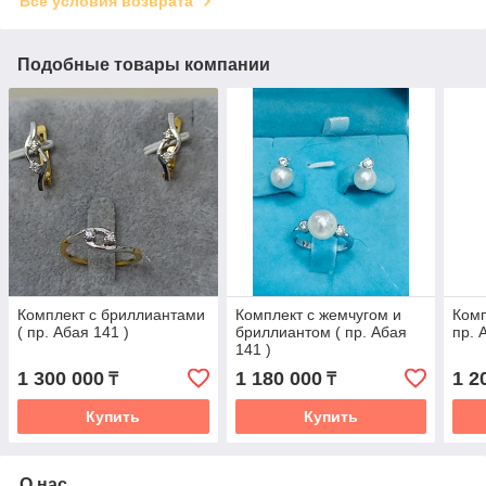
Все условия возврата
Подобные товары компании
Комплект с бриллиантами
Комплект с жемчугом и
Комп
( пр. Абая 141 )
бриллиантом ( пр. Абая
пр. 
141 )
1 300 000
1 180 000
1 2
₸
₸
Купить
Купить
О нас