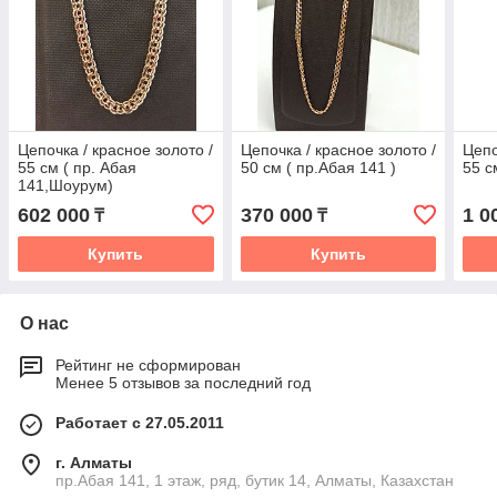
Цепочка / красное золото /
Цепочка / красное золото /
Цепо
55 см ( пр. Абая
50 см ( пр.Абая 141 )
55 с
141,Шоурум)
602 000
370 000
1 0
₸
₸
Купить
Купить
О нас
Рейтинг не сформирован
Менее 5 отзывов за последний год
Работает с 27.05.2011
г. Алматы
пр.Абая 141, 1 этаж, ряд, бутик 14, Алматы, Казахстан