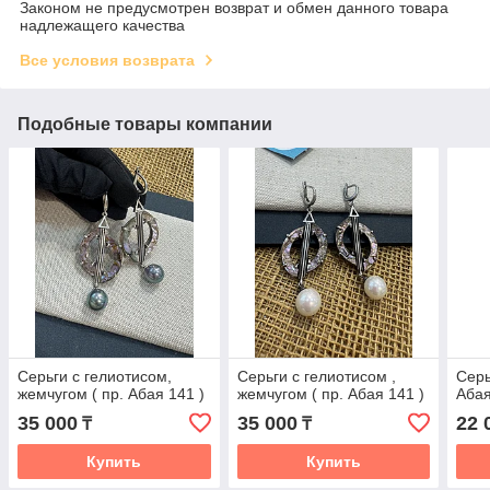
Законом не предусмотрен возврат и обмен данного товара
надлежащего качества
Все условия возврата
Подобные товары компании
Серьги с гелиотисом,
Серьги с гелиотисом ,
Серь
жемчугом ( пр. Абая 141 )
жемчугом ( пр. Абая 141 )
Абая
35 000
35 000
22 
₸
₸
Купить
Купить