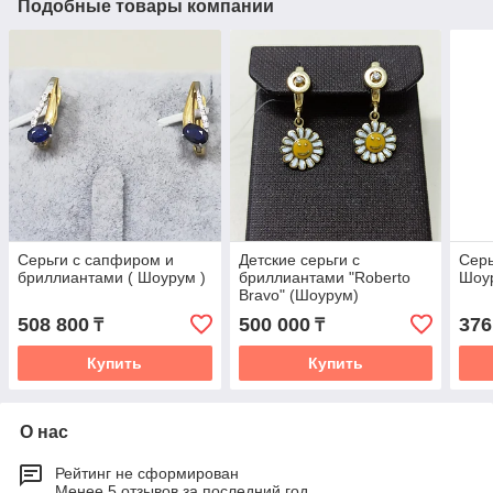
Подобные товары компании
Серьги с сапфиром и
Детские серьги с
Серь
бриллиантами ( Шоурум )
бриллиантами "Roberto
Шоу
Bravo" (Шоурум)
508 800
500 000
376
₸
₸
Купить
Купить
О нас
Рейтинг не сформирован
Менее 5 отзывов за последний год