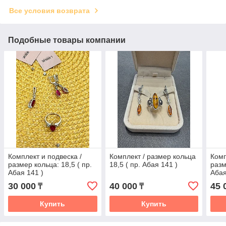
Все условия возврата
Подобные товары компании
Комплект и подвеска /
Комплект / размер кольца
Комп
размер кольца: 18,5 ( пр.
18,5 ( пр. Абая 141 )
разм
Абая 141 )
Абая
30 000
40 000
45 
₸
₸
Купить
Купить