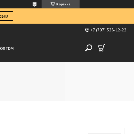
Корзина
овия
+7 (707) 328-12-22
ОПТОМ