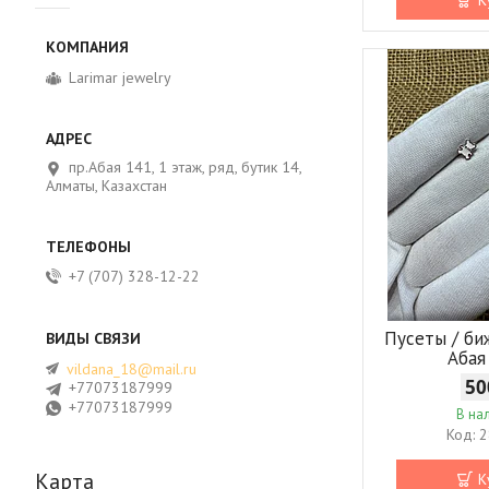
Larimar jewelry
пр.Абая 141, 1 этаж, ряд, бутик 14,
Алматы, Казахстан
+7 (707) 328-12-22
Пусеты / би
Абая
vildana_18@mail.ru
50
+77073187999
+77073187999
В на
2
Карта
К