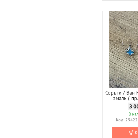
Серьги / Ван
эмаль ( пр
3 0
В на
294229
К