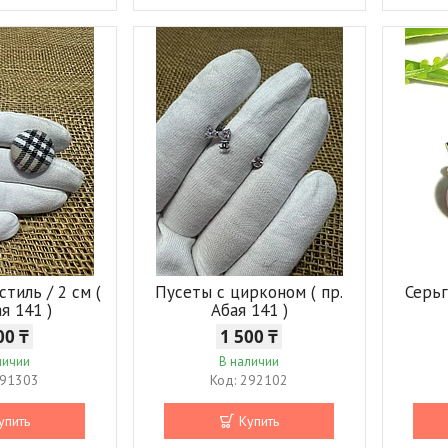
стиль / 2 см (
Пусеты с цирконом ( пр.
Серьг
ая 141 )
Абая 141 )
00 ₸
1 500 ₸
личии
В наличии
91303
292102
упить
Купить