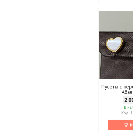
Пусеты с пер
Абая
2 0
В на
1
К