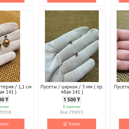
терия / 1,1 см
Пусеты / циркон / 3 мм ( пр.
Пусеты
бая 141 )
Абая 141 )
00 ₸
1 500 ₸
личии
В наличии
91518
291815
упить
Купить