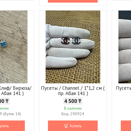
 Клиф/ Бирюза/
Пусеты / Channel / 1*1,2 см (
Пусеты
. Абая 141 )
пр. Абая 141 )
00 ₸
4 500 ₸
личии
В наличии
 (бутик 14)
290924
упить
Купить