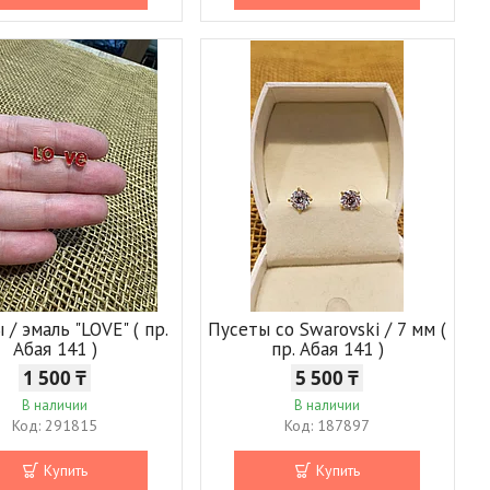
 / эмаль "LOVE" ( пр.
Пусеты со Swarovski / 7 мм (
Абая 141 )
пр. Абая 141 )
1 500 ₸
5 500 ₸
В наличии
В наличии
291815
187897
Купить
Купить