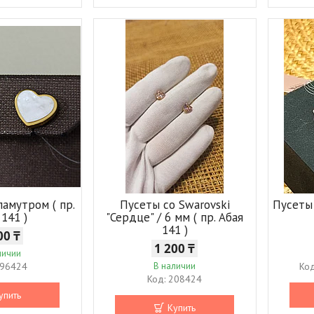
ламутром ( пр.
Пусеты со Swarovski
Пусеты
 141 )
"Сердце" / 6 мм ( пр. Абая
141 )
00 ₸
1 200 ₸
личии
96424
В наличии
208424
упить
Купить