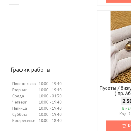
График работы
Понедельник
10:00
19:40
Пусеты / бижу
Вторник
10:00
19:40
( пр. А
Среда
10:00
01:30
2 5
Четверг
10:00
19:40
Пятница
10:00
19:40
В на
2
Суббота
10:00
19:40
Воскресенье
10:00
18:40
К