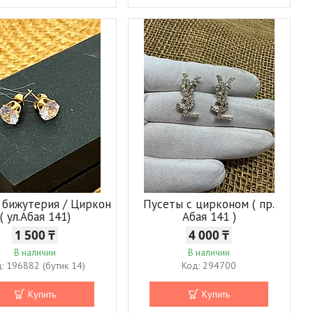
 бижутерия / Циркон
Пусеты с цирконом ( пр.
( ул.Абая 141)
Абая 141 )
1 500 ₸
4 000 ₸
В наличии
В наличии
196882 (бутик 14)
294700
Купить
Купить