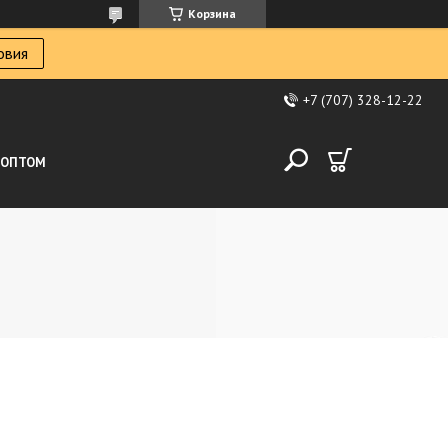
Корзина
овия
+7 (707) 328-12-22
ОПТОМ