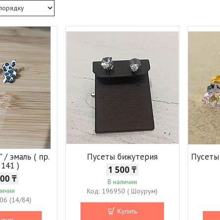
 / эмаль ( пр.
Пусеты бижутерия
Пусеты 
 141 )
1 500 ₸
000 ₸
В наличии
личии
196950 ( Шоурум)
06 (14/84)
Купить
упить