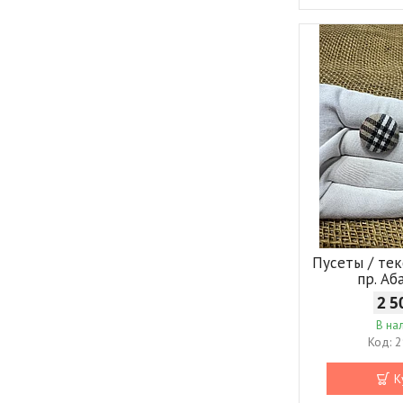
Пусеты / тек
пр. Аб
2 5
В на
2
К