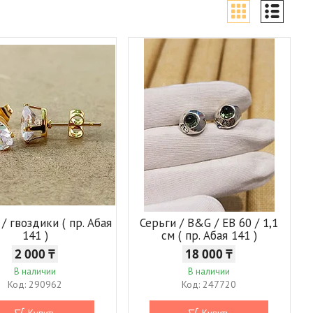
/ гвоздики ( пр. Абая
Серьги / B&G / EB 60 / 1,1
141 )
см ( пр. Абая 141 )
2 000 ₸
18 000 ₸
В наличии
В наличии
290962
247720
Купить
Купить