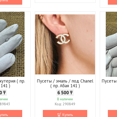
жутерия ( пр.
Пусеты / эмаль / под Chanel
Пусеты 
 141 )
( пр. Абая 141 )
0 ₸
6 500 ₸
личии
В наличии
89843
290849
упить
Купить